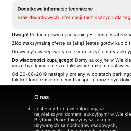
Dodatkowe informacje techniczne
Brak dodatkowych informacji technicznych dla teg
Uwaga!
Podana powyżej cena nie jest ceną ostateczną
Złóż maksymalną ofertę za jakąś jesteś gotów kupić t
Do wylicytowanej kwoty należy doliczyć opłaty aukcyjn
Do wiadomości kupującego!
Domy aukcyjne w Wielkiej
może być konieczne zredukowanie poziomu paliwa w 
Od 20-06-2019 nastąpiły zmiany w opłatach parkingo
tak krótkim czasie do ceny transportu może być doli
O nas
Jesteśmy firmą współpracującą z
największymi domami aukcyjnymi w Wielkie
Brytanii. Pośredniczymy w zakupie
używanych samochodów osobowych,
ciężarowych , dostawczych, motorów,