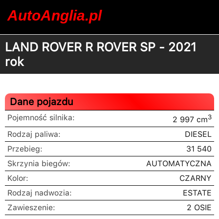
AutoAnglia.pl
LAND ROVER R ROVER SP - 2021
rok
Dane pojazdu
Pojemność silnika:
3
2 997 cm
Rodzaj paliwa:
DIESEL
Przebieg:
31 540
Skrzynia biegów:
AUTOMATYCZNA
Kolor:
CZARNY
Rodzaj nadwozia:
ESTATE
Zawieszenie:
2 OSIE